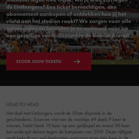
de Limburgers? Een ticket bemachtigen, een
abonnement aankopen of ontdekken hoe jij het
vlotst aan het stadion raakt? We zorgen voor alle
antwoorden en bereiden je zo optimaal voor op
een gezellige voetbalavond in de Elindus Arena!
SCOOR JOUW TICKETS!
HEAD TO HEAD
Het duel met Limburgers wordt de 50ste afspraak in de
geschiedenis. Essevee wist van de voorbije 49 duels 9 keer te
winnen, hield Genk 10 keer op een gelijkspel en moest 30 keer
het onderspit delven tegen de kampioen van 2019. Deze vijftigste
partij belooft ons wel doelpunten want nog maar één keer in de