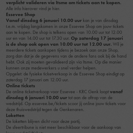
verplicht valideren via Itsme om tickets aan te kopen.
Alle info hierover vind je
hier
.
Essevee Shop
Vanaf dinsdag 6 januari 10.00 uur
kan je van dinsdag
t.e.m. vrijdag langskomen in onze Essevee Shop om jouw tickets
aan te kopen. De shop is telkens open van 10.00 uur tot 12.00
uur en van 14.00 uur tot 17.30 uur.
Op zaterdag 17 januari
is de shop ook open van 10.00 uur tot 12.00 uur.
Wil je
meerdere tickets aankopen tijdens je bezoek aan onze Shop,
zorg dan dat je de gegevens van de andere fans ook bij de hand
hebt. Ook zij moeten gevalideerd zijn via Itsme. Op die manier
kunnen onze medewerkers u snel verder helpen.
Opgelet: de fysieke ticketverkoop in de Essevee Shop eindigt op
zaterdag 17 januari om 12.00 uur.
Online tickets
De online ticketverkoop voor Essevee - KRC Genk loopt
vanaf
dinsdag 6 januari 10.00 uur
tot aan de aftrap van de
wedstrijd. Op
essevee.be/tickets
scoor jij online jouw tickets voor
deze thuiswedstrijd tegen de Genkenaren.
Loketten
De loketten blijven dicht voor deze partij.
De sfeertribune is niet meer beschikbaar voor de aankoop van