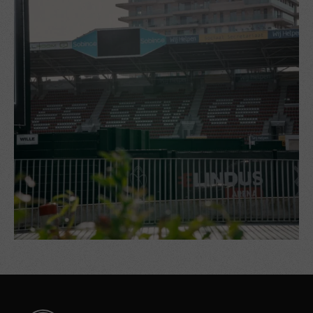
09.00 uur) en het eerste uur is gratis. Een beperkt aantal plaatsen
is gereserveerd voor businessklanten van Essevee.
Meer informatie over het parkeerbeleid in Waregem vind je
hier
.
Personen met een handicap worden met een geldige
parkeerkaart toegelaten op de voorziene parkings op parking
Expo en parking Jeugdcentrum.
Komende van de E17
Volg de E17 tot aan afrit 5 (Waregem). Sla op het einde van de
afrit af richting Waregem en volg de weg tot aan het eerste grote
kruispunt (Del-Sport). Ga rechtdoor en sla rechtsaf aan de
tweede lichten. Volg de Henri Lebbestraat tot aan het kruispunt
met de Waregemse ring (R35) en sla daar rechtsaf.
Komende van de Gentseweg
Volg de Gentseweg tot aan het kruispunt met de Expressweg. Sla
af richting Waregem en volg de Expressweg tot aan de tweede
lichten ter hoogte van het kruispunt met de Henri Lebbestraat. Sla
linksaf en volg de weg tot aan het kruispunt met de Waregemse
ring (R35) en sla daar rechtsaf.