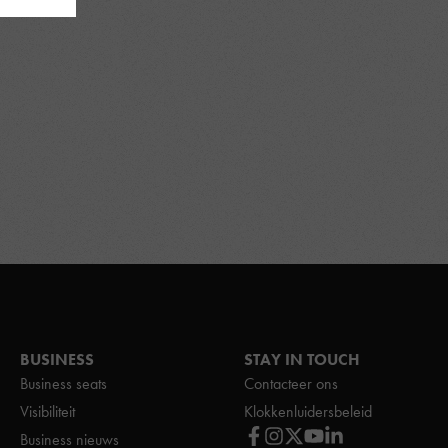
BUSINESS
STAY IN TOUCH
Business seats
Contacteer ons
Visibiliteit
Klokkenluidersbeleid
Business nieuws