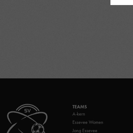
TEAMS
A-kern
Essevee Women
Jong Essevee