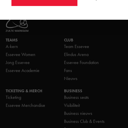
TEAMS
CLUB
A-kern
Team Essevee
Essevee Women
Elindus Arena
Jong Essevee
Essevee Foundation
Essevee Academie
Fans
Nieuws
TICKETING & MERCH
BUSINESS
Ticketing
Business seats
Essevee Merchandise
Visibiliteit
Business nieuws
Business Club & Events