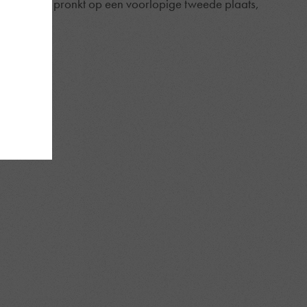
ub Brugge pronkt op een voorlopige tweede plaats,