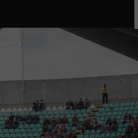
op voor
ou graag
 rij kan