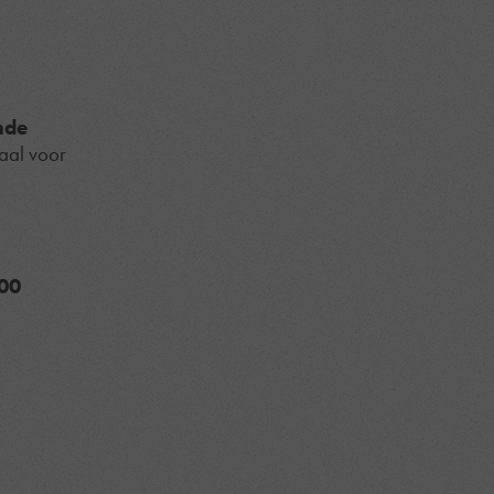
nde
aal voor
00