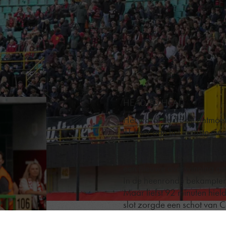
HEAD TO HEAD
Het wordt de 53ste ontmoet
11 keer aan het langste ei
Voor de laatste overwinnin
klopte blauw-zwart toen me
een nieuwe overwinning a
In de heenronde bekampten
Maar liefst 92 minuten hie
slot zorgde een schot van C
speeldagen later ontmoete