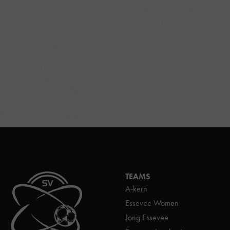
TEAMS
A-kern
Essevee Women
Jong Essevee