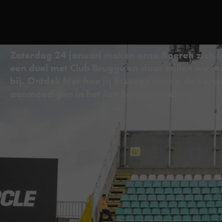
Zaterdag 24 januari maken onze Boeren zich 
een duel met Club Brugge en daar willen we j
bij. Ontdek hier hoe jij Essevee vanop de eerste
aanmoedigen in het Jan Breydelstadion.