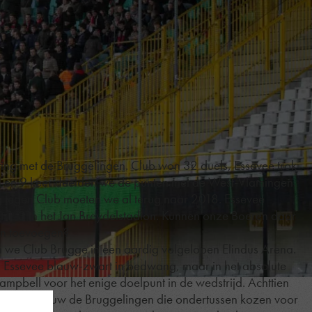
ing met de Bruggelingen. Club won 32 duels, Essevee trok
nd en 9 keer deelden we de punten met de West-Vlamingen.
g tegen Club moeten we al terug naar 2018. Essevee
t 1-3 in het Jan Breydelstadion. Kunnen onze Boeren daar
an toevoegen?
 we Club Brugge in een aardig volgelopen Elindus Arena.
ld Essevee blauw-zwart in bedwang, maar in het absolute
ampbell voor het enige doelpunt in de wedstrijd. Achttien
n we opnieuw de Bruggelingen die ondertussen kozen voor