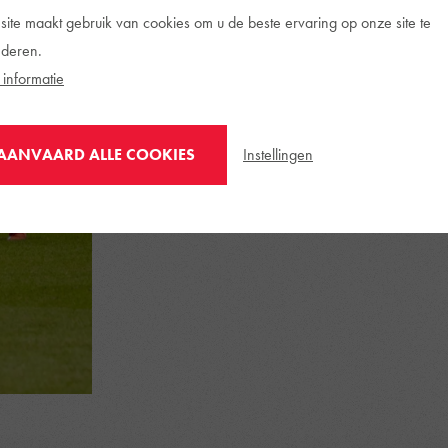
een nieuwe hoofdcoach. Cl
site maakt gebruik van cookies om u de beste ervaring op onze site te
Essevee staat twaalfde.
deren.
informatie
Instellingen
AANVAARD ALLE COOKIES