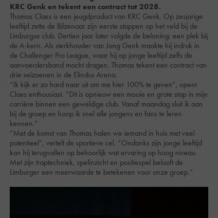
KRC Genk en tekent een contract tot 2028.
Thomas Claes is een jeugdproduct van KRC Genk. Op zesjarige
leeftijd zette de Bilzenaar zijn eerste stappen op het veld bij de
Limburgse club. Dertien jaar later volgde de beloning: een plek bij
de A-kern. Als sterkhouder van Jong Genk maakte hij indruk in
de Challenger Pro League, waar hij op jonge leeftijd zelfs de
aanvoerdersband mocht dragen. Thomas tekent een contract van
drie seizoenen in de Elindus Arena.
“Ik kijk er zo hard naar uit om me hier 100% te geven”, opent
Claes enthousiast. “Dit is opnieuw een mooie en grote stap in mijn
carrière binnen een geweldige club. Vanaf maandag sluit ik aan
bij de groep en hoop ik snel alle jongens en fans te leren
kennen.”
“Met de komst van Thomas halen we iemand in huis met veel
potentieel”, vertelt de sportieve cel. “Ondanks zijn jonge leeftijd
kan hij terugvallen op behoorlijk wat ervaring op hoog niveau.
Met zijn traptechniek, spelinzicht en positiespel belooft de
Limburger een meerwaarde te betekenen voor onze groep.”