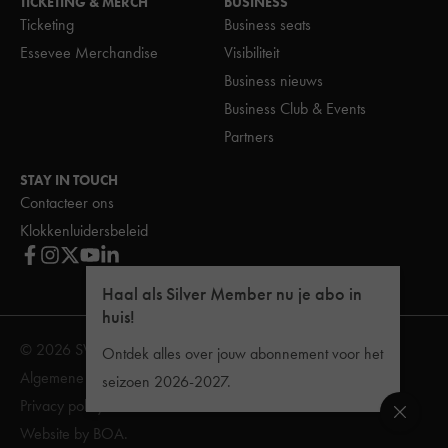
TICKETING & MERCH
BUSINESS
Ticketing
Business seats
Essevee Merchandise
Visibiliteit
Business nieuws
Business Club & Events
Partners
STAY IN TOUCH
Contacteer ons
Klokkenluidersbeleid
Haal als Silver Member nu je abo in
huis!
© 2026 SV Zulte Waregem
Ontdek alles over jouw abonnement voor het
Algemene Voorwaarden
Reglement van inwendige orde
seizoen 2026-2027.
Privacy policy
Website by
BOA
.