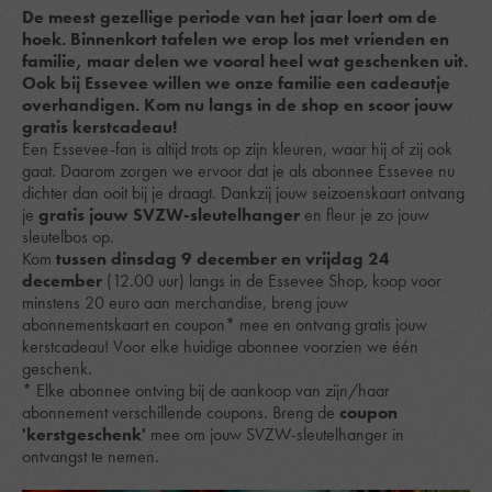
De meest gezellige periode van het jaar loert om de
hoek. Binnenkort tafelen we erop los met vrienden en
familie, maar delen we vooral heel wat geschenken uit.
Ook bij Essevee willen we onze familie een cadeautje
overhandigen. Kom nu langs in de shop en scoor jouw
gratis kerstcadeau!
Een Essevee-fan is altijd trots op zijn kleuren, waar hij of zij ook
gaat. Daarom zorgen we ervoor dat je als abonnee Essevee nu
dichter dan ooit bij je draagt. Dankzij jouw seizoenskaart ontvang
je
gratis jouw SVZW-sleutelhanger
en fleur je zo jouw
sleutelbos op.
Kom
tussen dinsdag 9 december en vrijdag 24
december
(12.00 uur) langs in de Essevee Shop, koop voor
minstens 20 euro aan merchandise, breng jouw
abonnementskaart en coupon* mee en ontvang gratis jouw
kerstcadeau! Voor elke huidige abonnee voorzien we één
geschenk.
* Elke abonnee ontving bij de aankoop van zijn/haar
abonnement verschillende coupons. Breng de
coupon
'kerstgeschenk'
mee om jouw SVZW-sleutelhanger in
ontvangst te nemen.