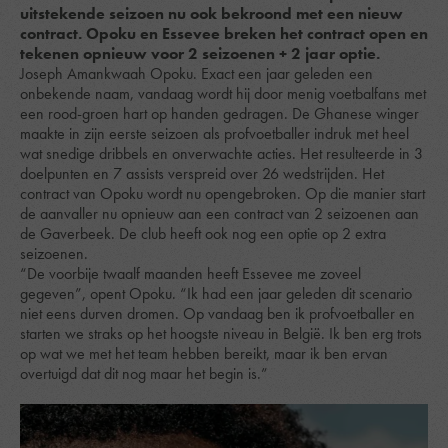
uitstekende seizoen nu ook bekroond met een nieuw
contract. Opoku en Essevee breken het contract open en
tekenen opnieuw voor 2 seizoenen + 2 jaar optie.
Joseph Amankwaah Opoku. Exact een jaar geleden een
onbekende naam, vandaag wordt hij door menig voetbalfans met
een rood-groen hart op handen gedragen. De Ghanese winger
maakte in zijn eerste seizoen als profvoetballer indruk met heel
wat snedige dribbels en onverwachte acties. Het resulteerde in 3
doelpunten en 7 assists verspreid over 26 wedstrijden. Het
contract van Opoku wordt nu opengebroken. Op die manier start
de aanvaller nu opnieuw aan een contract van 2 seizoenen aan
de Gaverbeek. De club heeft ook nog een optie op 2 extra
seizoenen.
“De voorbije twaalf maanden heeft Essevee me zoveel
gegeven”, opent Opoku. “Ik had een jaar geleden dit scenario
niet eens durven dromen. Op vandaag ben ik profvoetballer en
starten we straks op het hoogste niveau in België. Ik ben erg trots
op wat we met het team hebben bereikt, maar ik ben ervan
overtuigd dat dit nog maar het begin is.”