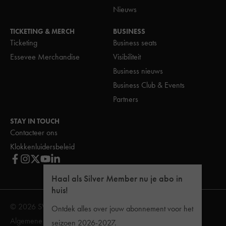
Nieuws
TICKETING & MERCH
BUSINESS
Ticketing
Business seats
Essevee Merchandise
Visibiliteit
Business nieuws
Business Club & Events
Partners
STAY IN TOUCH
Contacteer ons
Klokkenluidersbeleid
Haal als Silver Member nu je abo in
huis!
© 2026 SV Zulte Waregem
Ontdek alles over jouw abonnement voor het
Algemene Voorwaarden
Reglement van inwendige orde
seizoen 2026-2027.