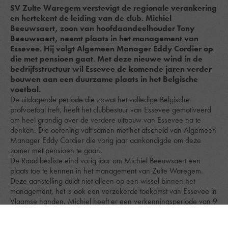
SV Zulte Waregem verstevigt de regionale verankering
en hertekent de leiding van de club. Michiel
Beeuwsaert, zoon van hoofdaandeelhouder Tony
Beeuwsaert, neemt plaats in het management van
Essevee. Hij volgt Algemeen Manager Eddy Cordier op
die met pensioen gaat. Met deze nieuwe wind in de
bedrijfsstructuur wil Essevee de komende jaren verder
bouwen aan een duurzame plaats in het Belgische
voetbal.
De uitdagende periode die zowat het volledige Belgische
profvoetbal treft, heeft het clubbestuur van Essevee gemotiveerd
om heel grondig over de verdere uitbouw van Essevee na te
denken. Die oefening valt samen met het afscheid van Algemeen
Manager Eddy Cordier die vorig jaar aankondigde om deze
zomer met pensioen te gaan.
De Raad besliste eind vorig jaar om Michiel Beeuwsaert een
plaats toe te kennen in het management van Zulte Waregem.
Deze aanstelling duidt niet alleen op een wissel binnen het
management, het is ook een verzekerde toekomst van Essevee in
Vlaamse handen. Michiel heeft er een verkenningsperiode van 9
maanden in alle luwte op zitten.“Met heel veel vertrouwen geef
ik de fakkel door aan Michiel. Ondanks zijn jonge leeftijd is hij