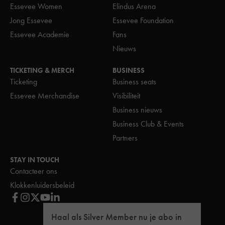
Essevee Women
Elindus Arena
Jong Essevee
Essevee Foundation
Essevee Academie
Fans
Nieuws
TICKETING & MERCH
BUSINESS
Ticketing
Business seats
Essevee Merchandise
Visibiliteit
Business nieuws
Business Club & Events
Partners
STAY IN TOUCH
Contacteer ons
Klokkenluidersbeleid
Haal als Silver Member nu je abo in