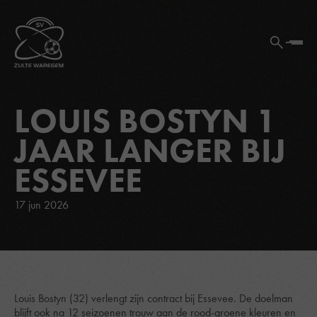
LOUIS BOSTYN 1
JAAR LANGER BIJ
ESSEVEE
17 jun 2026
Louis Bostyn (32) verlengt zijn contract bij Essevee. De doelman
blijft ook na 12 seizoenen trouw aan de rood-groene kleuren en