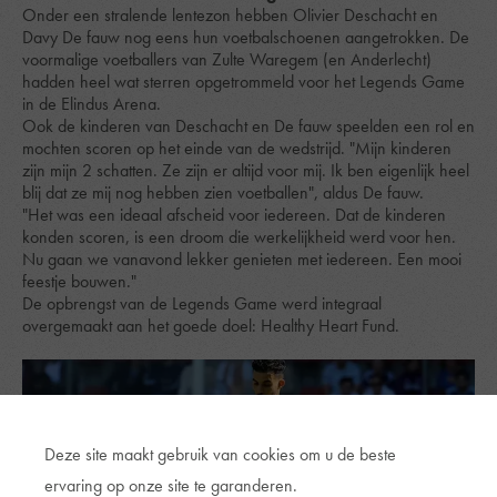
Onder een stralende lentezon hebben Olivier Deschacht en
Davy De fauw nog eens hun voetbalschoenen aangetrokken. De
voormalige voetballers van Zulte Waregem (en Anderlecht)
hadden heel wat sterren opgetrommeld voor het Legends Game
in de Elindus Arena.
Ook de kinderen van Deschacht en De fauw speelden een rol en
mochten scoren op het einde van de wedstrijd. "Mijn kinderen
zijn mijn 2 schatten. Ze zijn er altijd voor mij. Ik ben eigenlijk heel
blij dat ze mij nog hebben zien voetballen", aldus De fauw.
"Het was een ideaal afscheid voor iedereen. Dat de kinderen
konden scoren, is een droom die werkelijkheid werd voor hen.
Nu gaan we vanavond lekker genieten met iedereen. Een mooi
feestje bouwen."
De opbrengst van de Legends Game werd integraal
overgemaakt aan het goede doel: Healthy Heart Fund.
Deze site maakt gebruik van cookies om u de beste
ervaring op onze site te garanderen.