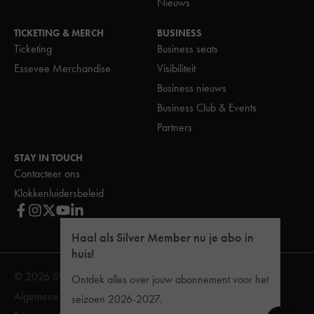
Nieuws
TICKETING & MERCH
BUSINESS
Ticketing
Business seats
Essevee Merchandise
Visibiliteit
Business nieuws
Business Club & Events
Partners
STAY IN TOUCH
Contacteer ons
Klokkenluidersbeleid
Haal als Silver Member nu je abo in
huis!
© 2026 SV Zulte Waregem
Ontdek alles over jouw abonnement voor het
Algemene Voorwaarden
Reglement van inwendige orde
seizoen 2026-2027.