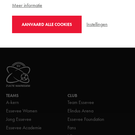
Meer informatie
Instellingen
AANVAARD ALLE COOKIES
TEAMS
CLUB
A-kern
Team Essevee
Essevee Women
Elindus Arena
Jong Essevee
Essevee Foundation
Essevee Academie
Fans