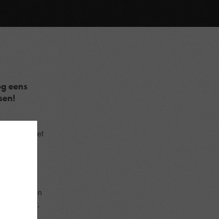
og eens
sen!
daarvoor het
 een
evee Shop en
p. Opgelet,