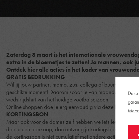
Zaterdag 8 maart is het internationale vrouwenda
extra in de bloemetjes te zetten! Ja mannen, ook j
Ontdek hier alle acties in het kader van vrouwenda
GRATIS BEDRUKKING
Wil jij jouw partner, mama, zus, collega of buurvrouw nog
geschikte moment! Daarom scoor je van maandag 3 tot en 
Deze 
wedstrijdshirt van het huidige voetbalseizoen.
garan
Online shoppen doe je erg eenvoudig via
deze link
.
Meer 
KORTINGSBON
Maar ook voor de dames zelf hebben we iets leuks in pett
doe je een aankoop, dan ontvang je kortingsbon van 15% d
de kortingsbon is niet cumulatief met andere acties of korti