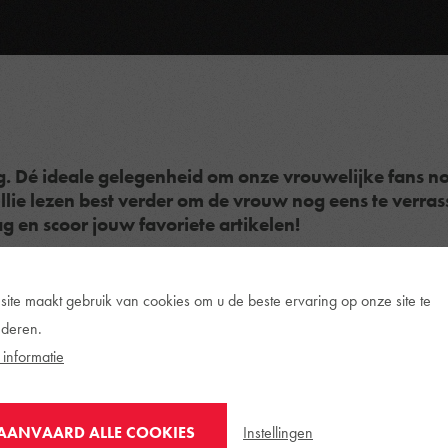
g. Dé ideale gelegenheid om onze vrouwelijke fans n
ullie lezen best verder om de vrouw nog eens te verras
g en scoor jouw favoriete artikelen!
 eens in de bloemetjes zetten? Internationale vrouwendag is 
met zaterdag 8 maart gratis bedrukking bij de aankoop van
site maakt gebruik van cookies om u de beste ervaring op onze site te
deren.
informatie
o bij Essevee! Kom je op zaterdag 8 maart langs in onze Ess
ie je twee weken lang kan verzilveren online of in onze Sho
Instellingen
AANVAARD ALLE COOKIES
ngen.