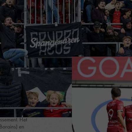
duel met
e winnen,
ist. De
rters nog
 in minuut
4) ervoor
assement. Het
Borains) en