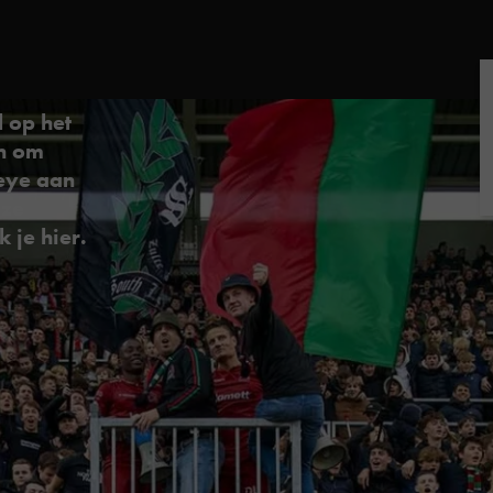
 op het
n om
eye aan
eze
 je hier.