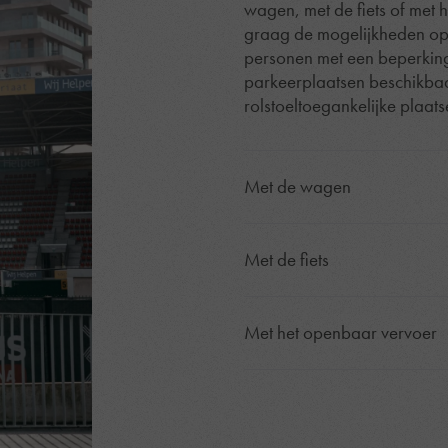
wagen, met de fiets of met
graag de mogelijkheden op o
personen met een beperking 
parkeerplaatsen beschikbaar
rolstoeltoegankelijke plaa
Met de wagen
Kom jij naar onze volgende 
wandelafstand van het stadi
Met de fiets
tijdig af te zakken naar de
Parkeren
Onder de bezoekerstribune, 
Op de centrumparkings in 
overdekte fietsenstalling m
Met het openbaar vervoer
Schakelstraat
en de
Olms
sportcentrum De Treffer en 
eerste halfuur is gratis.
Het treinstation van Wareg
De afgesloten parkings on
dichtstbijzijnde bushalte
iedereen toegankelijk. Je b