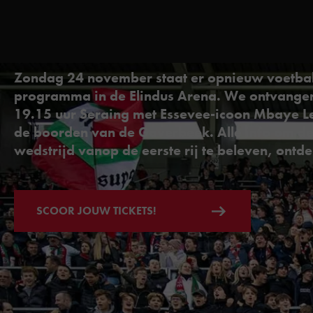
Zondag 24 november staat er opnieuw voetbal
programma in de Elindus Arena. We ontvange
19.15 uur Seraing met Essevee-icoon Mbaye L
de boorden van de Gaverbeek. Alle info om d
wedstrijd vanop de eerste rij te beleven, ontdek
SCOOR JOUW TICKETS!