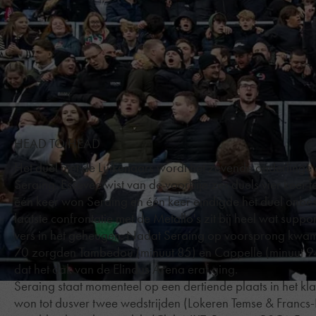
HEAD TO HEAD
Het duel met de Luikenaars wordt het zevende onderlinge 
Seraing. Essevee wist van de voorbije zes duels vier keer t
één keer won Seraing en één keer eindigde het duel onbesl
laatste confrontatie met de Metallo's zit bij heel wat suppo
vers in het geheugen. Nadat Seraing op voorsprong kwam
70 zorgden Tambedou (minuut 85) en Cappelle (minuut 9
dat het dak van de Elindus Arena eraf ging.
Seraing staat momenteel op een dertiende plaats in het kl
won tot dusver twee wedstrijden (Lokeren Temse & Francs-