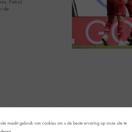
res, Patro)
r de
site maakt gebruik van cookies om u de beste ervaring op onze site te
 jouw tickets
deren.