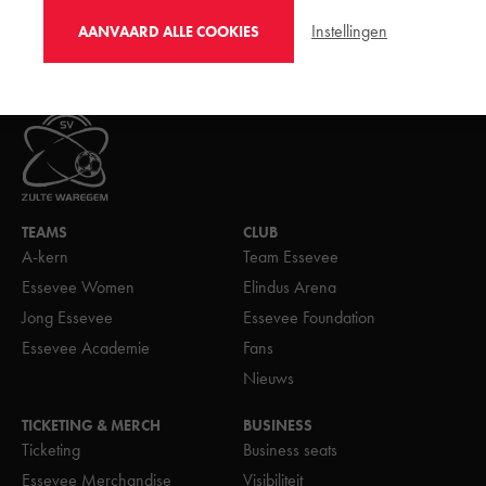
Instellingen
AANVAARD ALLE COOKIES
TEAMS
CLUB
A-kern
Team Essevee
Essevee Women
Elindus Arena
Jong Essevee
Essevee Foundation
Essevee Academie
Fans
Nieuws
TICKETING & MERCH
BUSINESS
Ticketing
Business seats
Essevee Merchandise
Visibiliteit