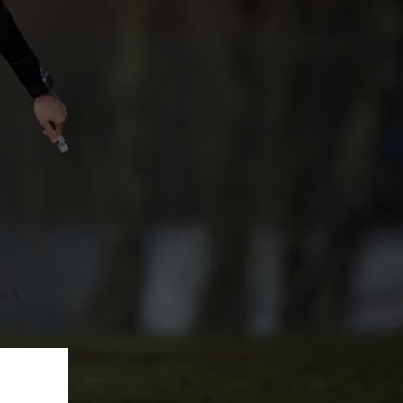
ich
 tot en met
lijk
dens