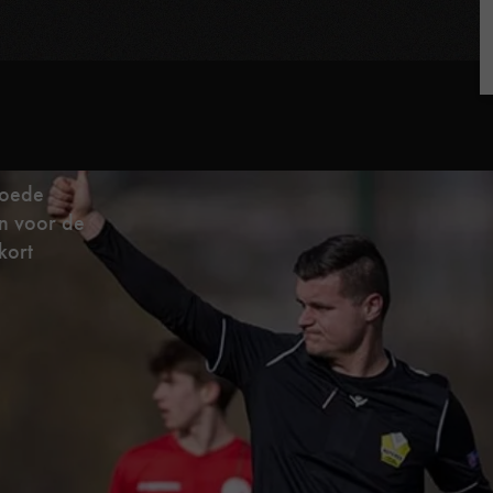
goede
in voor de
kort