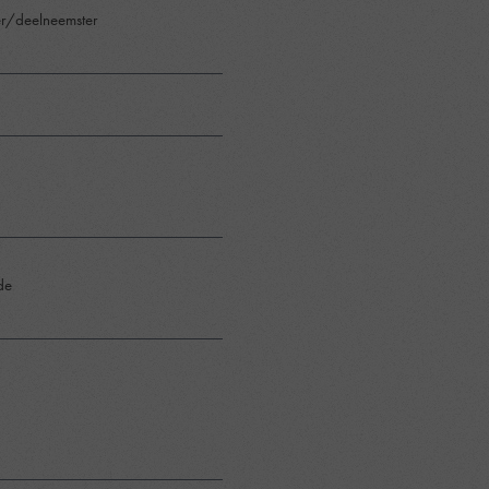
r/deelneemster
ode