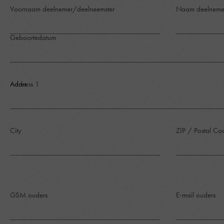
Voornaam deelnemer/deelneemster
Naam deelneme
Geboortedatum
Address 1
Adres
City
ZIP / Postal C
GSM ouders
E-mail ouders