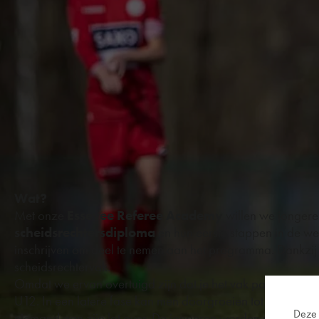
Wat?
Met onze
Essevee Referee Academy
willen we jonger
scheidsrechtersdiploma
en hun eerste stappen in de we
inschrijven om deel te nemen aan het programma. Dankzij v
scheidsrechtervak.
Omdat we ervan overtuigd zijn dat je het vak pas echt leer
U12. In een latere fase kan men doorgroeien tot lijnrechter
Deze 
niemand aan zijn lot over. De jongeren worden steeds va