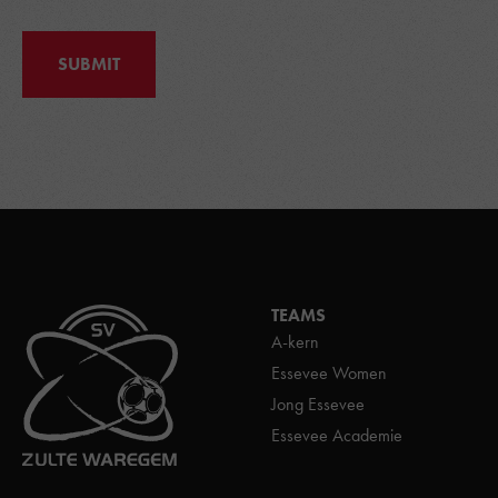
SUBMIT
TEAMS
A-kern
Essevee Women
Jong Essevee
Essevee Academie