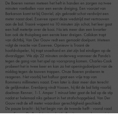
De Boeren nemen meteen het heft in handen en zorgen na twee
minuten voetballen voor een eerste dreiging. Een voorzet van
Barkarson komt tot bij Gavriel, zijn gekraakt schot verdwijnt een
meter naast doel. Essevee opent deze wedstrijd met vertrouwen
aan de bal. Traoré wapent na 10 minuten zijn schot, het leer gaat
een half metertje over de kooi. Na iets meer dan een kwartier
kan ook de thuisploeg een eerste keer dreigen. Caliskan trapt
van dichtbij, Van Der Gouw redt een gemaakt doelpunt. Meteen
volgt de reactie van Essevee. Opnieuw is Troaré de
hoofdrolspeler, hij trapt snoeihard en ziet zijn bal eindigen op de
dwarsligger. We zijn 22 minuten onderweg wanneer de Panda’s
tegen de gang van het spel op voorsprong komen. Charles-Cook
probeert het in twee keer en kan zo het openingsdoelpunt van de
middag tegen de touwen trappen. Onze Boeren proberen te
reageren. Net voorbij het halfuur gaat een vrije trap van
Rommens millimeters naast. Even later is daar meer dan terecht
de gelijkmaker. Erenbjerg vindt Vossen, hij tikt de bal listig voorbij
doelman Renner, 1-1. Amper 1 minuut later gaat de bal op de stip
nadat er helemaal niks gebeurt in het strafschopgebied. Van Der
Gouw redt de elf meter waardoor gerechtigheid geschiedt.
De pauze bracht - bij het begin van de tweede helft - vooral raad
voor Eupen. De Panda’s eisen het balbezit op, maar komen niet