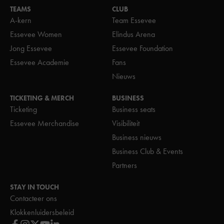
TEAMS
CLUB
A-kern
Team Essevee
Essevee Women
Elindus Arena
Jong Essevee
Essevee Foundation
Essevee Academie
Fans
Nieuws
TICKETING & MERCH
BUSINESS
Ticketing
Business seats
Essevee Merchandise
Visibiliteit
Business nieuws
Business Club & Events
Partners
STAY IN TOUCH
Contacteer ons
Klokkenluidersbeleid