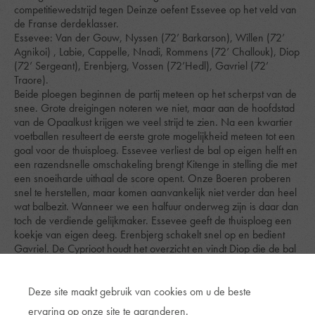
competitiewedstrijd tegen Deinze oefent Essevee op het veld van
de Franse derdeklasser.
Essevee: Van der Gouw, Nyssen (72’ Barkarson), Willen (72’
Agnikoi) , Labie, Cappelle, Nnadi, Rommens (72’ Challouk), Diop
(72’ Sergeant), Erenbjerg, Vossen (72’Hedl), Gavriel (72’
Traore).
Beide ploegen beginnen de partij meteen op het scherpst van de
snee. Grote dreigingen noteren we niet, maar aan de hoofdstad
van de Opaalkust krijgen we veel strijd te zien. Na een kwartier
voetballen resulteert de eerste grote mogelijkheid meteen tot een
goal voor de thuisploeg. Essevee verliest de bal op eigen helft en
een razendsnelle omschakeling brengt Kitenge in stelling die met
een snoeiharde uithaal de score opent. Onze Boeren proberen
snel te herstellen, maar komen aanvankelijk niet verder dan heel
wat balbezit. Wanneer we een halfuur onderweg zijn is daar dan
toch de verdiende gelijkmaker. Essevee geeft de thuisploeg een
koekje van eigen deeg. Erenbjerg schakelt snel op en bedient
Gavriel. De Cyprioot houdt het overzicht en vindt Diop die de bal
mooi in de verste hoek legt, 1-1.
Na de rust zijn onze Boeren nog niet helemaal uit de kleedkamer
of we zijn opnieuw op achtervolgen aangewezen. De thuisploeg
Deze site maakt gebruik van cookies om u de beste
haalt de achterlijn en brengt de bal tot bij Fatou die er 2-1 van
ervaring op onze site te garanderen.