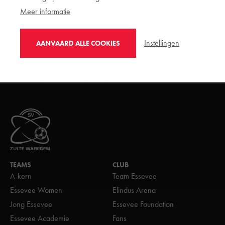
maakt. Het duurt even maar zodra het uur is geslagen, is Essevee
Meer informatie
de gevaarlijkste ploeg op het veld. Diop, Hedl en tot twee keer
toe Vossen komen dichtbij een gelijkmaker, maar scoren lukt niet
meer. In het slot profiteert Boulogne op de tegenaanval en is het
opnieuw Fatou die kan scoren. Hij zet de 3-1 eindstand op het
Instellingen
AANVAARD ALLE COOKIES
scorebord in Frankrijk.
TEAMS
CLUB
A-kern
Team Essevee
Essevee Women
Elindus Arena
Jong Essevee
Essevee Foundation
Essevee Academie
Fans