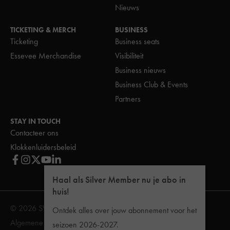
Nieuws
TICKETING & MERCH
BUSINESS
Ticketing
Business seats
Essevee Merchandise
Visibiliteit
Business nieuws
Business Club & Events
Partners
STAY IN TOUCH
Contacteer ons
Klokkenluidersbeleid
Haal als Silver Member nu je abo in
huis!
© 2026 SV Zulte Waregem
Ontdek alles over jouw abonnement voor het
Algemene Voorwaarden
Reglement van inwendige orde
seizoen 2026-2027.