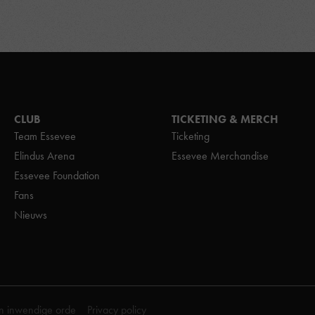
CLUB
TICKETING & MERCH
Team Essevee
Ticketing
Elindus Arena
Essevee Merchandise
Essevee Foundation
Fans
Nieuws
n inwendige orde
Privacy policy