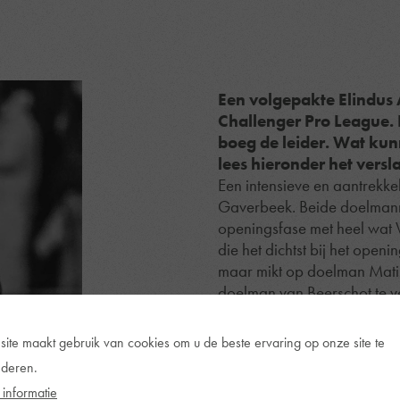
Een volgepakte Elindus 
Challenger Pro League. 
boeg de leider. Wat ku
lees hieronder het versl
Een intensieve en aantrekke
Gaverbeek. Beide doelmann
openingsfase met heel wat 
die het dichtst bij het ope
maar mikt op doelman Matija
doelman van Beerschot te v
even wat gas terugnemen wa
en ook enkele keren te dre
site maakt gebruik van cookies om u de beste ervaring op onze site te
er van Nzita die zijn schot
deren.
tussenstand.
informatie
De tweede helft is nog maa