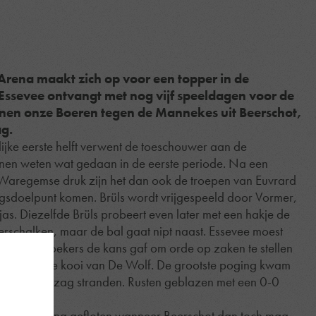
Arena maakt zich op voor een topper in de
Essevee ontvangt met nog vijf speeldagen voor de
nnen onze Boeren tegen de Mannekes uit Beerschot,
ag.
lijke eerste helft verwent de toeschouwer aan de
en weten wat gedaan in de eerste periode. Na een
Waregemse druk zijn het dan ook de troepen van Euvrard
ningsdoelpunt komen. Brüls wordt vrijgespeeld door Vormer,
s. Diezelfde Brüls probeert even later met een hakje de
erschalken, maar de bal gaat nipt naast. Essevee moest
t de bezoekers de kans gaf om orde op zaken te stellen
igen voor de kooi van De Wolf. De grootste poging kwam
 op de paal zag stranden. Rusten geblazen met een 0-0
r net op gang gefloten wanneer Beerschot dan toch mag