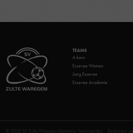
TEAMS
A-kern
Essevee Women
Jong Essevee
Essevee Academie
© 2026 SV Zulte Waregem
Algemene Voorwaarden
Reglement va