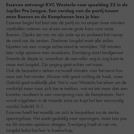
Essevee ontvangt KVC Westerlo voor speeldag 23 in de
Jupiler Pro League. Een verslag van de partij tussen
onze Boeren en de Kemphanen lees je hier.
Essevee begint het best aan de partij en na amper twee minuten
voetballen noteren we al een eerste grote kans voor onze
Boeren. Opoku zet van ver zijn actie op en probeert het vanop
de rand van de zestien. Doelman Jungdal moet alle zeilen
bijzetten om een vroege achterstand te vermijden. Vijf minuten
later volgt opnieuw een reuzekans. Erenbjerg stuurt landgenoot
Ementa de diepte in, waardoor de aanvaller oog in oog komt te
staan met Jungdal. Zijn poging gaat echter net naast.
Ook de bezoekers steken na twaalf minuten voor het eerst hun
neus aan het venster. Alcocer mikt goed richting de hoek, maar
Gabriël gaat makkelijk plat. Het is voor Westerlo het teken om de
wedstrijd meer naar zich toe te trekken, wat na iets meer dan een
kwartier resulteert in een voorsprong voor de Kemphanen. Ferri
wordt vrijgelaten in de tweede zone en kopt het leer eenvoudig
voorbij Gabriël: 0-1.
Essevee heeft het moeilijk om zich te herpakken na de sterke
openingsfase. Het zoekt geduldig naar openingen, maar kan pas
na 36 minuten opnieuw dreigen. Erenbjerg haalt uit van ver,
Jungdal bokst het leer in hoekschop.