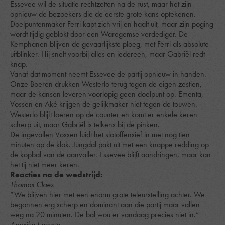
Essevee wil de situatie rechtzetten na de rust, maar het zijn
opnieuw de bezoekers die de eerste grote kans optekenen.
Doelpuntenmaker Ferri kapt zich vrij en haalt uit, maar zijn poging
wordt tijdig geblokt door een Waregemse verdediger. De
Kemphanen blijven de gevaarlijkste ploeg, met Ferri als absolute
uitblinker. Hij snelt voorbij alles en iedereen, maar Gabriël redt
knap.
Vanaf dat moment neemt Essevee de partij opnieuw in handen.
Onze Boeren drukken Westerlo terug tegen de eigen zestien,
maar de kansen leveren voorlopig geen doelpunt op. Ementa,
Vossen en Aké krijgen de gelijkmaker niet tegen de touwen.
Westerlo blijft loeren op de counter en komt er enkele keren
scherp uit, maar Gabriël is telkens bij de pinken.
De ingevallen Vossen luidt het slotoffensief in met nog tien
minuten op de klok. Jungdal pakt uit met een knappe redding op
de kopbal van de aanvaller. Essevee blijft aandringen, maar kan
het tij niet meer keren.
Reacties na de wedstrijd:
Thomas Claes
“We blijven hier met een enorm grote teleurstelling achter. We
begonnen erg scherp en dominant aan die partij maar vallen
weg na 20 minuten. De bal wou er vandaag precies niet in.”
Anosike Ementa