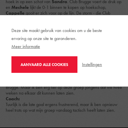
hoek in op een schot van
Sandra
. Club Brugge voert de druk op
en
Mechele
lijkt de 0-1 binnen te kopen op hoekschop,
Cappelle
gooit er zich voor op de lijn. De storm - die Club
Brugge heet - gaat even liggen maar met nog iets meer dan een
kwartier te spelen, noteren we opnieuw serieuze dreiging voor
de neus van
Gabriël
. Het is opnieuw
Cappelle
die zijn
Deze site maakt gebruik van cookies om u de beste
doelman bijstaat. De wedstrijd lijkt te eindigen op een
ervaring op onze site te garanderen.
doelpuntloos gelijkspel, totdat
Campbell
zijn duivels ontbindt. De
Meer informatie
flankspeler trapt van ver en schildert het leer heel mooi binnen,
0-1. Essevee verliest in het absolute slot. Volgende week wacht
een duel met STVV, opnieuw in eigen huis.
Reacties na de wedstrijd.
Instellingen
AANVAARD ALLE COOKIES
Jelle Vossen:
We staan hier met een zuur gevoel want we verdienden niet om
te verliezen. Ieder detail is belangrijk tegen een ploeg als Club
Brugge. Maar ik ben erg fier op deze groep jongens dat we twee
weken na elkaar dit kunnen laten zien.
Coach:
Tuurlijk is die late goal ergens frustrerend, maar ik ben opnieuw
heel trots op wat mijn groep vandaag tactisch heeft laten zien.