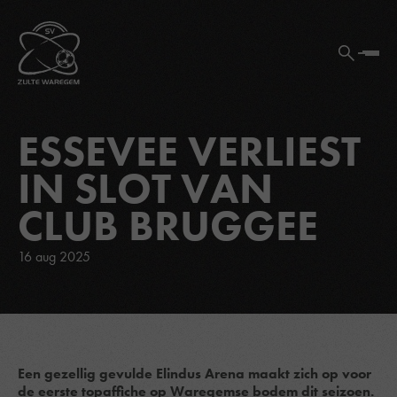
ESSEVEE VERLIEST
IN SLOT VAN
CLUB BRUGGEE
16 aug 2025
Een gezellig gevulde Elindus Arena maakt zich op voor
de eerste topaffiche op Waregemse bodem dit seizoen.