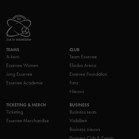
TEAMS
CLUB
A-kern
Team Essevee
Essevee Women
Elindus Arena
Jong Essevee
Essevee Foundation
Essevee Academie
Fans
Nieuws
TICKETING & MERCH
BUSINESS
Ticketing
Business seats
Essevee Merchandise
Visibiliteit
Business nieuws
Business Club & Events