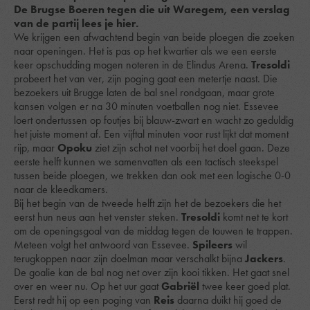
De Brugse Boeren tegen die uit Waregem, een verslag
van de partij lees je hier.
We krijgen een afwachtend begin van beide ploegen die zoeken
naar openingen. Het is pas op het kwartier als we een eerste
keer opschudding mogen noteren in de Elindus Arena.
Tresoldi
probeert het van ver, zijn poging gaat een metertje naast. Die
bezoekers uit Brugge laten de bal snel rondgaan, maar grote
kansen volgen er na 30 minuten voetballen nog niet. Essevee
loert ondertussen op foutjes bij blauw-zwart en wacht zo geduldig
het juiste moment af. Een vijftal minuten voor rust lijkt dat moment
rijp, maar
Opoku
ziet zijn schot net voorbij het doel gaan. Deze
eerste helft kunnen we samenvatten als een tactisch steekspel
tussen beide ploegen, we trekken dan ook met een logische 0-0
naar de kleedkamers.
Bij het begin van de tweede helft zijn het de bezoekers die het
eerst hun neus aan het venster steken.
Tresoldi
komt net te kort
om de openingsgoal van de middag tegen de touwen te trappen.
Meteen volgt het antwoord van Essevee.
Spileers
wil
terugkoppen naar zijn doelman maar verschalkt bijna
Jackers
.
De goalie kan de bal nog net over zijn kooi tikken. Het gaat snel
over en weer nu. Op het uur gaat
Gabriël
twee keer goed plat.
Eerst redt hij op een poging van
Reis
daarna duikt hij goed de