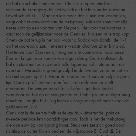
de bal en schakelt meteen om. Claes rukt op en vindt de
vrijstaande Erenbjerg die niet twijfelt en het leer onder doelman
Lawal schuift, 0-1. Maar na iets meer dan 5 minuten voetballen,
volgt ook het antwoord van de thuisploeg. Mirisola komt namelijk
net te kort op een voorzet van Heynen. Net voor het kwartier is
daar toch de gelijkmaker voor de Genkies. Na een vrije trap kopt
Smets de bal terug in het pak waarna Sadick van dichtbij de 1-1
op het scorebord zet. Het eerste wedstrijdhalfuur zit er bijna op.
Het teken voor Essevee om nog eens te counteren, maar onze
Boeren krijgen een koekje van eigen deeg. Genk ontfutselt de
bal en staat met een razendsnelle tegenaanval meteen aan de
overkant. Mirosola is goed gevolgd in de tweede zone en zet zo
de Limburgers op 2-1. Maar de reactie van Essevee volgt in geen
tijd. Opoku profiteert van een fout in de defensie en snelt
ervandoor. De winger wordt foutief afgestopt door Sadick
waardoor de bal op de stip gaat en de Limburgse verdediger mag
douchen. Tanghe blijft ijzig kalm en zorgt vanop elf meter voor de
gelijkmaker, 2-2.
Genk dat in de eerste helft serieuze druk uitoefende, pakt de
tweede periode iets voorzichtiger aan. Toch is het de thuisploeg
die opnieuw op voorsprong komt. Steuckers zet zich goed door
richting de achterlijn en bedient de vrijstaande El Ouahdi. De