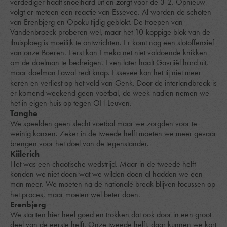
verdediger haalt snoeihard uit en zorgt voor de 3-2. Opnieuw
volgt er meteen een reactie van Essevee. Al worden de schoten
van Erenbjerg en Opoku tijdig geblokt. De troepen van
Vandenbroeck proberen wel, maar het 10-koppige blok van de
thuisploeg is moeilijk te ontwrichten. Er komt nog een slotoffensief
van onze Boeren. Eerst kan Emeka net niet voldoende knikken
om de doelman te bedreigen. Even later haalt Gavriiël hard uit,
maar doelman Lawal redt knap. Essevee kan het tij niet meer
keren en verliest op het veld van Genk. Door de interlandbreak is
er komend weekend geen voetbal, de week nadien nemen we
het in eigen huis op tegen OH Leuven.
Tanghe
We speelden geen slecht voetbal maar we zorgden voor te
weinig kansen. Zeker in de tweede helft moeten we meer gevaar
brengen voor het doel van de tegenstander.
Kiilerich
Het was een chaotische wedstrijd. Maar in de tweede helft
konden we niet doen wat we wilden doen al hadden we een
man meer. We moeten na de nationale break blijven focussen op
het proces, maar moeten wel beter doen.
Erenbjerg
We startten hier heel goed en trokken dat ook door in een groot
deel van de eerste helft. Onze tweede helft, daar kunnen we kort