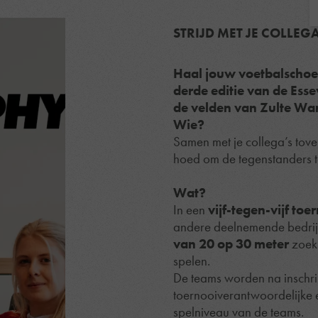
STRIJD MET JE COLLEG
Haal jouw voetbalschoen
derde editie van de Esse
de velden van Zulte Wa
Wie?
Samen met je collega’s tover
hoed om de tegenstanders t
Wat?
In een
vijf-tegen-vijf toe
andere deelnemende bedrijv
van 20 op 30 meter
zoek 
spelen.
De teams worden na inschr
toernooiverantwoordelijke 
spelniveau van de teams.