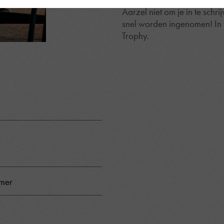
Aarzel niet om je in te schri
snel worden ingenomen! In 
Trophy.
mmer