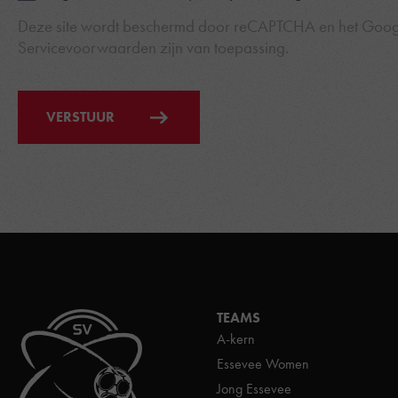
Deze site wordt beschermd door reCAPTCHA en het Goo
Servicevoorwaarden
zijn van toepassing.
VERSTUUR
TEAMS
A-kern
Essevee Women
Jong Essevee