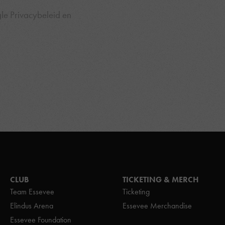
gle
Privacybeleid
en
CLUB
TICKETING & MERCH
Team Essevee
Ticketing
Elindus Arena
Essevee Merchandise
Essevee Foundation