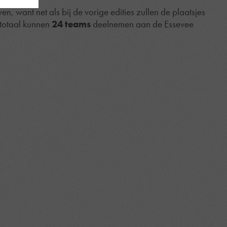
jven, want net als bij de vorige edities zullen de plaatsjes
totaal kunnen
24 teams
deelnemen aan de Essevee