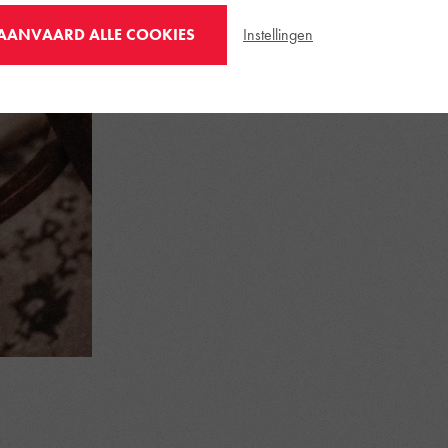
we welke spelers je mag ve
Instellingen
AANVAARD ALLE COOKIES