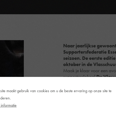
Naar jaarlijkse gewoon
Supportersfederatie Es
seizoen. De eerste editi
oktober in de Vlasschuur
Maak je klaar voor een avon
supporterslokaal
De Vlass
interviews met A-kern spel
binnen de club. Afsluiten do
site maakt gebruik van cookies om u de beste ervaring op onze site te
de mooiste bijzaak ter were
deren.
Alle Essevee-fans kunnen 
informatie
dinsdag 21 oktober
in jo
klaar voor deze eerste sup