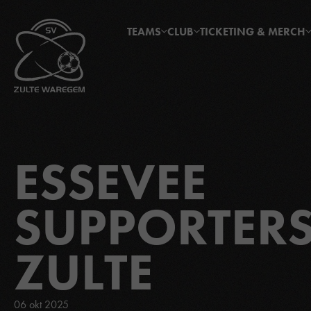
TEAMS
CLUB
TICKETING & MERCH
ESSEVEE
SUPPORTER
ZULTE
06 okt 2025