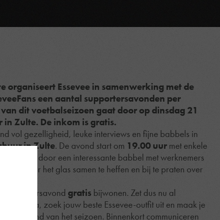
te organiseert Essevee in samenwerking met de
seveeFans een aantal supportersavonden per
e van dit voetbalseizoen gaat door op dinsdag 21
 in Zulte. De inkom is gratis.
d vol gezelligheid, leuke interviews en fijne babbels in
chuur in Zulte
. De avond start om
19.00 uur
met enkele
ers gevolgd door een interessante babbel met werknemers
en we door het glas samen te heffen en bij te praten over
ld.
de supportersavond
gratis
bijwonen. Zet dus nu al
uw agenda, zoek jouw beste Essevee-outfit uit en maak je
portersavond van het seizoen. Binnenkort communiceren