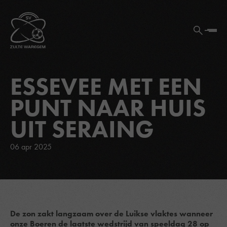
ESSEVEE MET EEN
PUNT NAAR HUIS
UIT SERAING
06 apr 2025
De zon zakt langzaam over de Luikse vlaktes wanneer
onze Boeren de laatste wedstrijd van speeldag 28 op