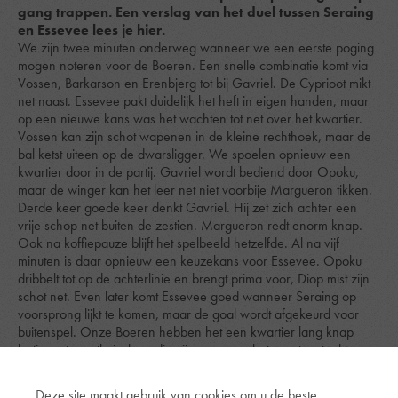
gang trappen. Een verslag van het duel tussen Seraing
en Essevee lees je hier.
We zijn twee minuten onderweg wanneer we een eerste poging
mogen noteren voor de Boeren. Een snelle combinatie komt via
Vossen, Barkarson en Erenbjerg tot bij Gavriel. De Cyprioot mikt
net naast. Essevee pakt duidelijk het heft in eigen handen, maar
op een nieuwe kans was het wachten tot net over het kwartier.
Vossen kan zijn schot wapenen in de kleine rechthoek, maar de
bal ketst uiteen op de dwarsligger. We spoelen opnieuw een
kwartier door in de partij. Gavriel wordt bediend door Opoku,
maar de winger kan het leer net niet voorbije Margueron tikken.
Derde keer goede keer denkt Gavriel. Hij zet zich achter een
vrije schop net buiten de zestien. Margueron redt enorm knap.
Ook na koffiepauze blijft het spelbeeld hetzelfde. Al na vijf
minuten is daar opnieuw een keuzekans voor Essevee. Opoku
dribbelt tot op de achterlinie en brengt prima voor, Diop mist zijn
schot net. Even later komt Essevee goed wanneer Seraing op
voorsprong lijkt te komen, maar de goal wordt afgekeurd voor
buitenspel. Onze Boeren hebben het een kwartier lang knap
lastig met een thuisploeg die zijn neus aan het venster steekt,
maar toch is het Margueron die opnieuw zijn handschoenen
moet vuil maken. Diop knalt een vrije schop in de korte hoek,
Deze site maakt gebruik van cookies om u de beste