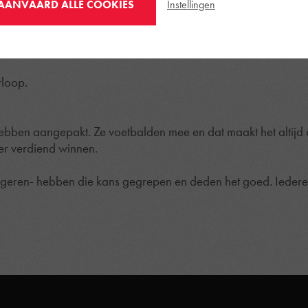
Instellingen
AANVAARD ALLE COOKIES
 prima combinatie via Vossen en Hedl brengt de bal tot bij S
e doelman. We noteren langs beide kanten nog enkele kleine 
rt verder en kent donderdagavond zijn tegenstander in de 
rloop.
ebben aangepakt. Ze voetbalden mee en dat maakt het altij
r verdiend winnen.
ngeren- hebben die kans gegrepen en deden het goed. Iedere