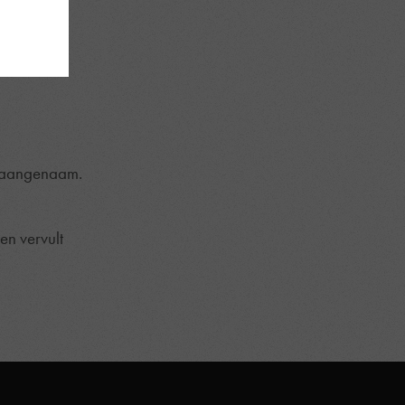
oglo. De
kansjes,
volgende
d aangenaam.
en vervult