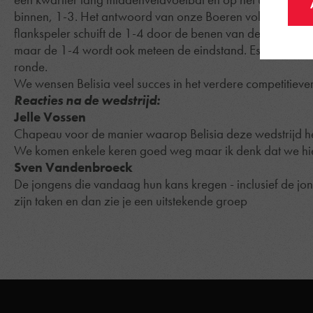
binnen, 1-3. Het antwoord van onze Boeren volgt snel. Een
flankspeler schuift de 1-4 door de benen van de Limburgs
maar de 1-4 wordt ook meteen de eindstand. Essevee beke
ronde.
We wensen Belisia veel succes in het verdere competitieve
Reacties na de wedstrijd:
Jelle Vossen
Chapeau voor de manier waarop Belisia deze wedstrijd h
We komen enkele keren goed weg maar ik denk dat we hie
Sven Vandenbroeck
De jongens die vandaag hun kans kregen - inclusief de jo
zijn taken en dan zie je een uitstekende groep