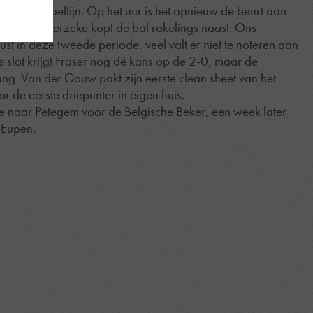
 op de doellijn. Op het uur is het opnieuw de beurt aan
n. Van Moerzeke kopt de bal rakelings naast. Ons
rust in deze tweede periode, veel valt er niet te noteren aan
e slot krijgt Fraser nog dé kans op de 2-0, maar de
lang. Van der Gouw pakt zijn eerste clean sheet van het
r de eerste driepunter in eigen huis.
e naar Petegem voor de Belgische Beker, een week later
 Eupen.