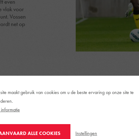
ft even
ie vlak voor
punt. Vossen
ordt net op
site maakt gebruik van cookies om u de beste ervaring op onze site te
deren.
informatie
De bezoekers komen sterk u
Instellingen
AANVAARD ALLE COOKIES
Na 10 minuten probeert Esse