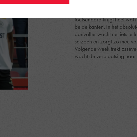
doelpoging van onze Boeren
Lokeren-Temse om te dreige
toetsenbord krijgt heel wat 
beide kanten. In het absolut
aanvaller wacht net iets te 
seizoen en zorgt zo mee voo
Volgende week trekt Esseve
wacht de verplaatsing naar