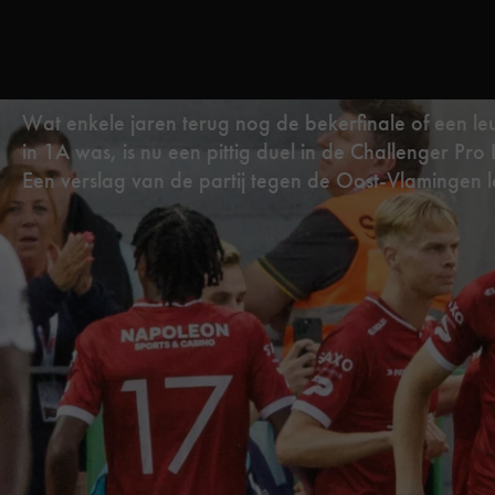
Wat enkele jaren terug nog de bekerfinale of een leu
in 1A was, is nu een pittig duel in de Challenger Pro
Een verslag van de partij tegen de Oost-Vlamingen le