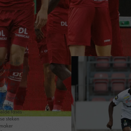
ig voor de
e doelpoging.
eunbeen.
drukt de
n goal.
rste hoek, 1-
bbele
elde fases
se steken
jkmaker