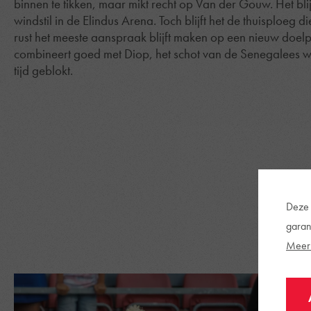
binnen te tikken, maar mikt recht op Van der Gouw. Het blij
windstil in de Elindus Arena. Toch blijft het de thuisploeg d
rust het meeste aanspraak blijft maken op een nieuw doel
combineert goed met Diop, het schot van de Senegalees w
tijd geblokt.
Deze 
garan
Meer 