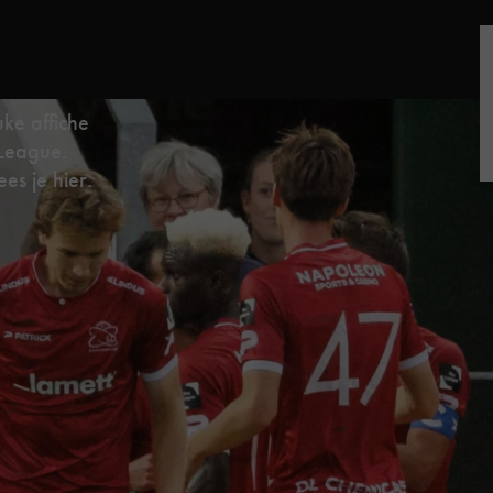
ke affiche
 League.
es je hier.