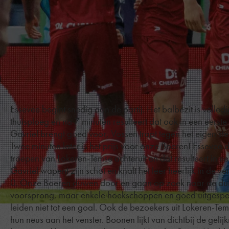
Essevee begint snedig aan de partij. Het balbezit is volled
thuisploeg en na 7 minuten resulteert dat ook in een eerst
Gavriel brengt goed voor, Vossen trapt tegen het eigen st
Twee minuten later is het prijs voor onze Boeren! Essevee 
troepen van Lokeren-Temse achteruit en dat resulteert in ee
Gavriel wapent zijn schot en knalt het leer heerlijk in de ve
0. Onze Boeren duwen door en gaan op zoek naar de du
voorsprong, maar enkele hoekschoppen en goed uitgespe
leiden niet tot een goal. Ook de bezoekers uit Lokeren-Tem
hun neus aan het venster. Boonen lijkt van dichtbij de geli