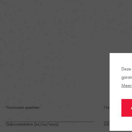
Deze 
garan
Meer 
Voornaam speelster
Naam speelster
Geboortedatum (xx/xx/xxxx)
GSM-nummer (