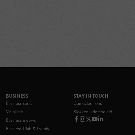
BUSINESS
STAY IN TOUCH
Business seats
Contacteer ons
Visibiliteit
Klokkenluidersbeleid
Business nieuws
Business Club & Events