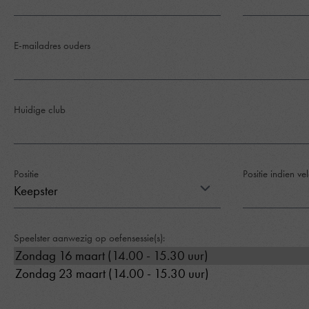
E-mailadres ouders
Huidige club
Positie
Positie indien ve
Speelster aanwezig op oefensessie(s):