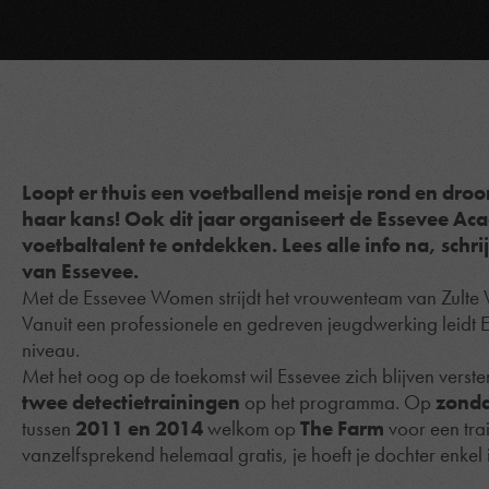
Loopt er thuis een voetballend meisje rond en droo
haar kans! Ook dit jaar organiseert de Essevee A
voetbaltalent te ontdekken. Lees alle info na, schri
van Essevee.
Met de Essevee Women strijdt het vrouwenteam van Zulte
Vanuit een professionele en gedreven jeugdwerking leidt Es
niveau.
Met het oog op de toekomst wil Essevee zich blijven verster
twee detectietrainingen
op het programma. Op
zonda
tussen
2011 en 2014
welkom op
The Farm
voor een trai
vanzelfsprekend helemaal gratis, je hoeft je dochter enkel i