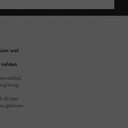
hien wel
e velden
envoetbal.
 erg hoog
 dit jaar
sjes geboren