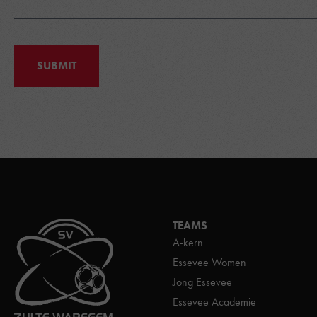
SUBMIT
TEAMS
A-kern
Essevee Women
Jong Essevee
Essevee Academie