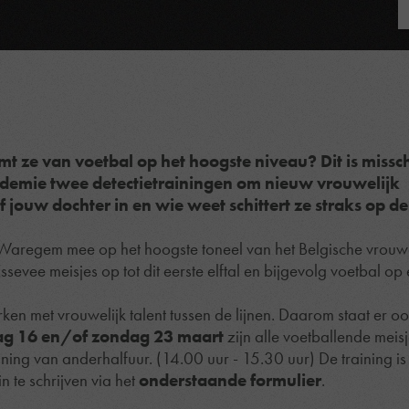
mt ze van voetbal op het hoogste niveau? Dit is missc
cademie twee detectietrainingen om nieuw vrouwelijk
jf jouw dochter in en wie weet schittert ze straks op d
 Waregem mee op het hoogste toneel van het Belgische vrouw
sevee meisjes op tot dit eerste elftal en bijgevolg voetbal op
ken met vrouwelijk talent tussen de lijnen. Daarom staat er ook
g 16 en/of zondag 23 maart
zijn alle voetballende mei
ning van anderhalfuur. (14.00 uur - 15.30 uur) De training is
n te schrijven via het
onderstaande formulier
.