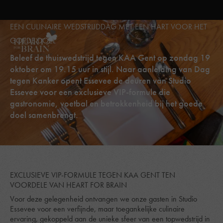
EEN CULINAIRE WEDSTRIJDDAG MET EEN HART VOOR HET
GOEDE DOEL
Beleef de thuiswedstrijd tegen KAA Gent op zondag 19
oktober om 19.15 uur in stijl. Naar aanleiding van Dag
tegen Kanker opent Essevee de deuren van Studio
Essevee voor een exclusieve VIP-formule die
gastronomie, voetbal en betrokkenheid bij het goede
doel samenbrengt.
EXCLUSIEVE VIP-FORMULE TEGEN KAA GENT TEN
VOORDELE VAN HEART FOR BRAIN
Voor deze gelegenheid ontvangen we onze gasten in Studio
Essevee voor een verfijnde, maar toegankelijke culinaire
ervaring, gekoppeld aan de unieke sfeer van een topwedstrijd in