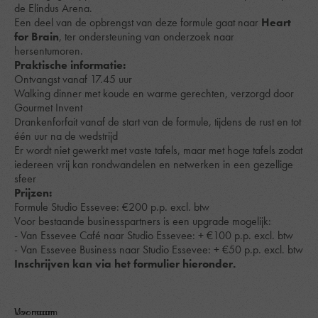
de Elindus Arena.
Een deel van de opbrengst van deze formule gaat naar
Heart
for Brain
, ter ondersteuning van onderzoek naar
hersentumoren.
Praktische informatie:
Ontvangst vanaf 17.45 uur
Walking dinner met koude en warme gerechten, verzorgd door
Gourmet Invent
Drankenforfait vanaf de start van de formule, tijdens de rust en tot
één uur na de wedstrijd
Er wordt niet gewerkt met vaste tafels, maar met hoge tafels zodat
iedereen vrij kan rondwandelen en netwerken in een gezellige
sfeer
Prijzen:
Formule Studio Essevee: €200 p.p. excl. btw
Voor bestaande businesspartners is een upgrade mogelijk:
- Van Essevee Café naar Studio Essevee: + €100 p.p. excl. btw
- Van Essevee Business naar Studio Essevee: + €50 p.p. excl. btw
Inschrijven kan via het formulier hieronder.
Uw naam
Voornaam