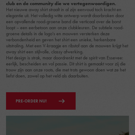
club en de community die we vertegenwoordigen.
Het nieuwe away shirt straalt in al zijn eenvoud toch kracht en
elegantie uit. Het volledig witte ontwerp wordt doorbroken door
een opvallende rood-groene band die verticaal over de borst
loopt – een eerbetoon aan onze clubkleuren. De subtiele rood-
groene details in de logo's en mouwen versterken deze
verbondenheid en geven het shirt een unieke, herkenbare
uitstraling. Met een V-kraagje en ribstof aan de mouwen krijgt het
away shirt een stijlvolle, classy afwerking.
Het design is strak, maar doordrenkt met de spirit van Essevee:
eerlijk, bescheiden en vol passie. Dit shirt is gemaakt voor zij die
trouw zijn aan onze roots, die met trots gewoon doen wat ze het
liefst doen, zowel op het veld als daarbuiten.
PRE-ORDER NU!