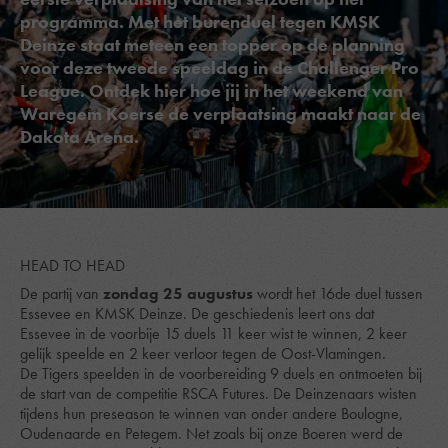
programma. Met het burenduel tegen KMSK
Deinze staat meteen een topper op de planning
voor deze tweede speeldag in de Challenger Pro
League. Ontdek hier hoe jij in het weekend van
Waregem Koerse de verplaatsing maakt naar de
Dakota Arena.
HEAD TO HEAD
De partij van
zondag 25 augustus
wordt het 16de duel tussen
Essevee en KMSK Deinze. De geschiedenis leert ons dat
Essevee in de voorbije 15 duels 11 keer wist te winnen, 2 keer
gelijk speelde en 2 keer verloor tegen de Oost-Vlamingen.
De Tigers speelden in de voorbereiding 9 duels en ontmoeten bij
de start van de competitie RSCA Futures. De Deinzenaars wisten
tijdens hun preseason te winnen van onder andere Boulogne,
Oudenaarde en Petegem. Net zoals bij onze Boeren werd de