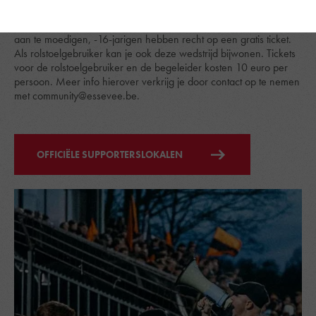
van de Dakota Arena. Er worden
580 plaatsen
voorzien voor
onze fans. Als volwassene betaal je
10 euro
om onze Boeren
aan te moedigen, -16-jarigen hebben recht op een gratis ticket.
Als rolstoelgebruiker kan je ook deze wedstrijd bijwonen. Tickets
voor de rolstoelgebruiker en de begeleider kosten 10 euro per
persoon. Meer info hierover verkrijg je door contact op te nemen
met community@essevee.be.
OFFICIËLE SUPPORTERSLOKALEN