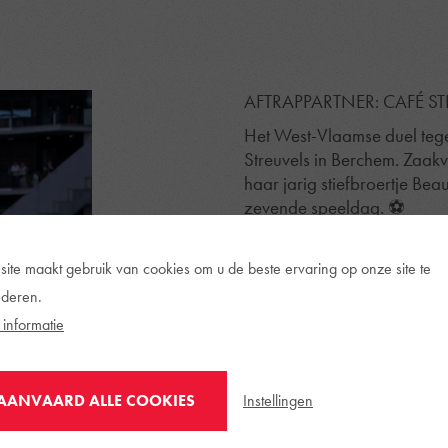
AFTRAPPARTNER: CAFÉ ST
Het West-Vlaamse duel te
Streuvels in Berchem. Zaak
haar jarig stiefbroertje Be
zevende speeldag. ⚽
site maakt gebruik van cookies om u de beste ervaring op onze site te
deren.
informatie
Instellingen
AANVAARD ALLE COOKIES