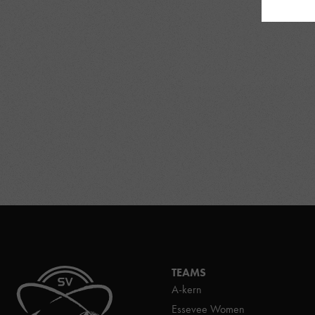
TEAMS
A-kern
Essevee Women