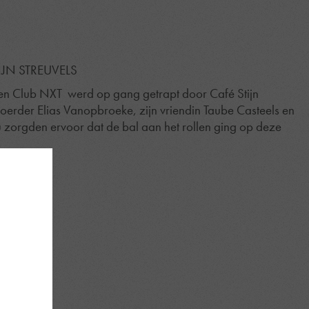
IJN STREUVELS
gen
Club NXT
werd op gang getrapt door Café Stijn
voerder
Elias Vanopbroeke
, zijn vriendin Taube Casteels en
au zorgden ervoor dat de bal aan het rollen ging op deze