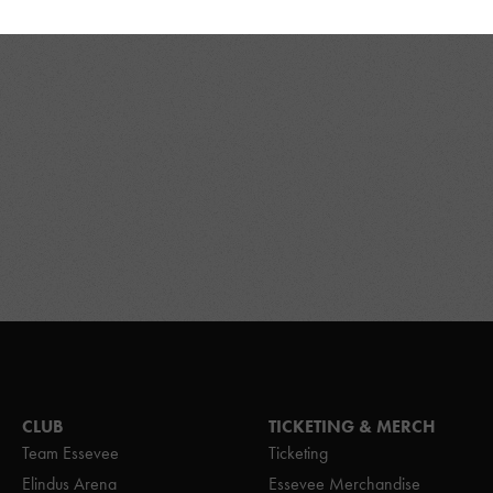
CLUB
TICKETING & MERCH
Team Essevee
Ticketing
Elindus Arena
Essevee Merchandise