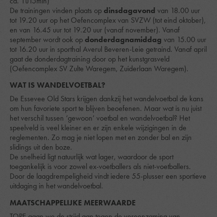
ca. 1u15min)
De trainingen vinden plaats op
dinsdagavond
van 18.00 uur
tot 19.20 uur op het Oefencomplex van SVZW (tot eind oktober),
en van 16.45 uur tot 19.20 uur (vanaf november). Vanaf
september wordt ook op
donderdagnamiddag
van 15.00 uur
tot 16.20 uur in sporthal Averul Beveren-Leie getraind. Vanaf april
gaat de donderdagtraining door op het kunstgrasveld
(Oefencomplex SV Zulte Waregem, Zuiderlaan Waregem).
WAT IS WANDELVOETBAL?
De Essevee Old Stars krijgen dankzij het wandelvoetbal de kans
om hun favoriete sport te blijven beoefenen. Maar wat is nu juist
het verschil tussen ‘gewoon’ voetbal en wandelvoetbal? Het
speelveld is veel kleiner en er zijn enkele wijzigingen in de
reglementen. Zo mag je niet lopen met en zonder bal en zijn
slidings uit den boze.
De snelheid ligt natuurlijk wat lager, waardoor de sport
toegankelijk is voor zowel ex-voetballers als niet-voetballers.
Door de laagdrempeligheid vindt iedere 55-plusser een sportieve
uitdaging in het wandelvoetbal.
MAATSCHAPPELIJKE MEERWAARDE
TOPE gaan we de strijd aan tegen de vereenzaming van