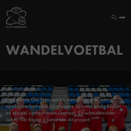
WANDELVOETBAL
WANDELVOETBAL
De Essevee Old Stars spelen wandelvoetbal, een
voetbalvariant voor 55-plussers. Sportief bezig blijven
en sociaal contact staan centraal. Ex-scheidsrechter
Johny Ver Eecke is peter van dit project.