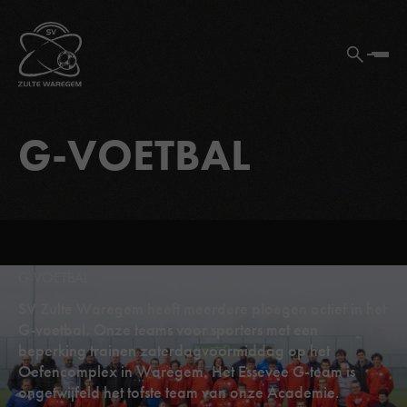
G-VOETBAL
G-VOETBAL
SV Zulte Waregem heeft meerdere ploegen actief in het
G-voetbal. Onze teams voor sporters met een
beperking trainen zaterdagvoormiddag op het
Oefencomplex in Waregem. Het Essevee G-team is
ongetwijfeld het tofste team van onze Academie.