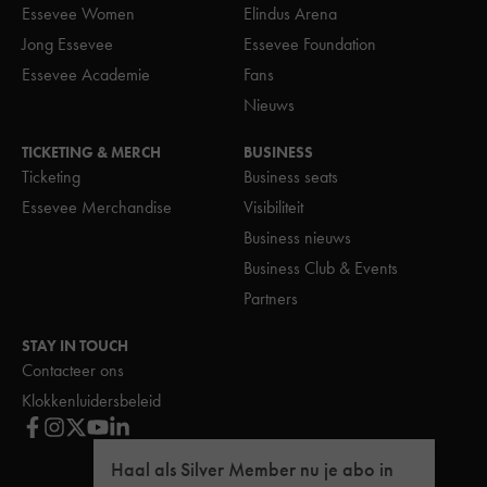
Essevee Women
Elindus Arena
Jong Essevee
Essevee Foundation
Essevee Academie
Fans
Nieuws
TICKETING & MERCH
BUSINESS
Ticketing
Business seats
Essevee Merchandise
Visibiliteit
Business nieuws
Business Club & Events
Partners
STAY IN TOUCH
Contacteer ons
Klokkenluidersbeleid
Haal als Silver Member nu je abo in