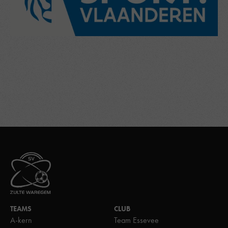
TEAMS
CLUB
A-kern
Team Essevee